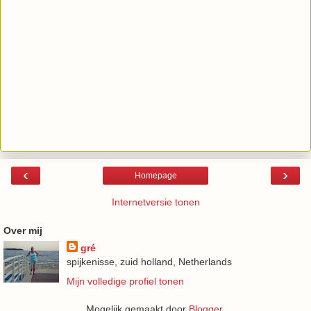
‹
›
Homepage
Internetversie tonen
Over mij
gré
spijkenisse, zuid holland, Netherlands
Mijn volledige profiel tonen
Mogelijk gemaakt door
Blogger
.